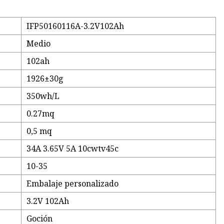
IFP50160116A-3.2V102Ah
Medio
102ah
1926±30g
350wh/L
0.27mq
0,5 mq
34A 3.65V 5A 10cwtv45c
10-35
Embalaje personalizado
3.2V 102Ah
Goción