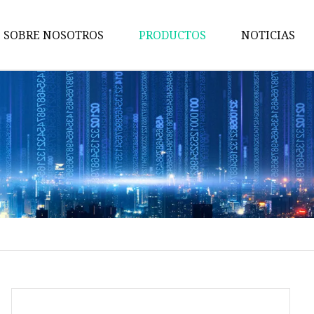
SOBRE NOSOTROS
PRODUCTOS
NOTICIAS
Batería de almacenamiento de
energía solar
Batería de pared de energía
Batería de gabinete
Batería apilable
batería de ladrillo
Reemplazo de ácido de plomo
Batería de 12V
Batería de 24V
Batería de 48V