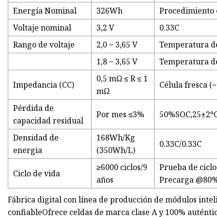
Energía Nominal
326Wh
Procedimiento 
Voltaje nominal
3,2 V
0.33C
Rango de voltaje
2,0 ~ 3,65 V
Temperatura de
1,8 ~ 3,65 V
Temperatura de
0,5 mΩ ≤ R ≤ 1
Impedancia (CC)
Célula fresca (
mΩ
Pérdida de
Por mes ≤3%
50%SOC,25±2º
capacidad residual
Densidad de
168Wh/Kg
0.33C/0.33C
energia
(350Wh/L)
≥6000 ciclos/9
Prueba de ciclo
Ciclo de vida
años
Precarga @80%
Fábrica digital con línea de producción de módulos int
confiableOfrece celdas de marca clase A y 100% auténti