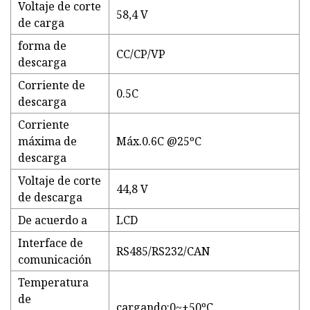
Voltaje de corte
58,4 V
de carga
forma de
CC/CP/VP
descarga
Corriente de
0.5C
descarga
Corriente
máxima de
Máx.0.6C @25ºC
descarga
Voltaje de corte
44,8 V
de descarga
De acuerdo a
LCD
Interface de
RS485/RS232/CAN
comunicación
Temperatura
de
cargando:0~+50ºC