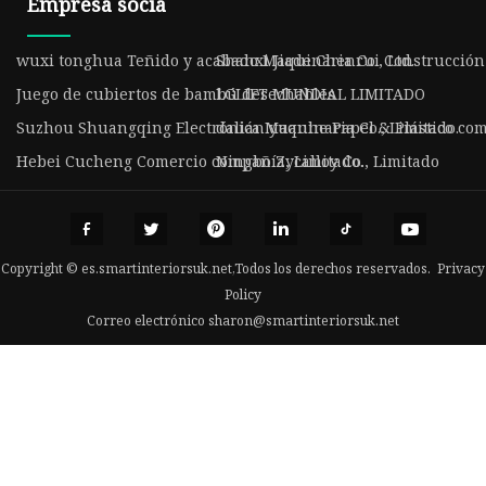
Empresa socia
wuxi tonghua Teñido y acabado Maquinaria Co., Ltd.
Shanxi Jiade Chenrui Construcción
Juego de cubiertos de bambú desechables
LGLIFT MUNDIAL LIMITADO
Suzhou Shuangqing Electrónica Maquinaria Co., Limitado.
dalián yuanhe Papel & Plástico com
Hebei Cucheng Comercio compañía, Limitado.
Ningbo Zycalloy Co., Limitado
Copyright © es.smartinteriorsuk.net,Todos los derechos reservados.
Privacy
Policy
Correo electrónico
sharon@smartinteriorsuk.net