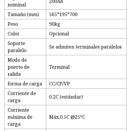
200Ah
nominal
Tamaño (mm)
565*195*700
Peso
90kg
Color
Opcional
Soporte
Se admiten terminales paralelos
paralelo
Modo de
puerto de
Terminal
salida
forma de carga
CC/CP/VP
Corriente de
0.2C (estándar)
carga
Corriente
máxima de
Máx.0.5C @25ºC
carga