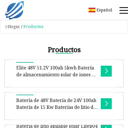
Español
Hogar
/
Productos
Productos
Elite 48V 51.2V 100ah 5kwh Batería
de almacenamiento solar de iones de
litio Apilable Montado en la pared
Paquete de batería LiFePO4 Batería
de iones de litio montada en bastidor
Tamaño del paquete por unidad de producto
Batería de 48V Batería de 24V 100ah
75.00cm * 55.00cm * 35.00cm Peso bruto por
Batería de 15 Kw Baterías de litio de
unidad de producto 48.000kg Elite 5
24 voltios Batería apilada Batería de
litio de 96V Batería de alimentación
Batería de litio apilable solar Lifep04
Batería de litio de 51,2 V LiFePO4