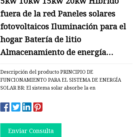
5kw 10kw 15kw 20kw Híbrido
fuera de la red Paneles solares
fotovoltaicos Iluminación para el
hogar Batería de litio
Almacenamiento de energía
Balcón Sistema de módulo de
Descripción del producto PRINCIPIO DE
generador de energía Kit
FUNCIONAMIENTO PARA EL SISTEMA DE ENERGÍA
SOLAR BR: El sistema solar absorbe la en
fotovoltaico
Enviar Consulta