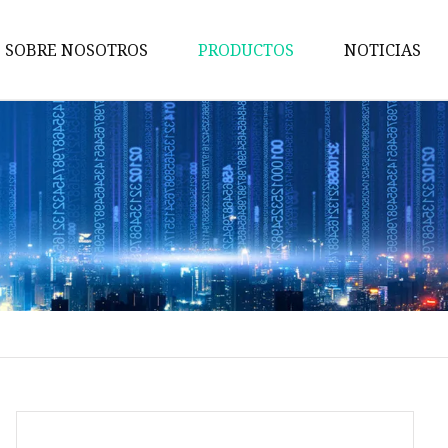
SOBRE NOSOTROS
PRODUCTOS
NOTICIAS
Batería de almacenamiento de
energía solar
Batería de pared de energía
Batería de gabinete
Batería apilable
batería de ladrillo
Reemplazo de ácido de plomo
Batería de 12V
Batería de 24V
Batería de 48V