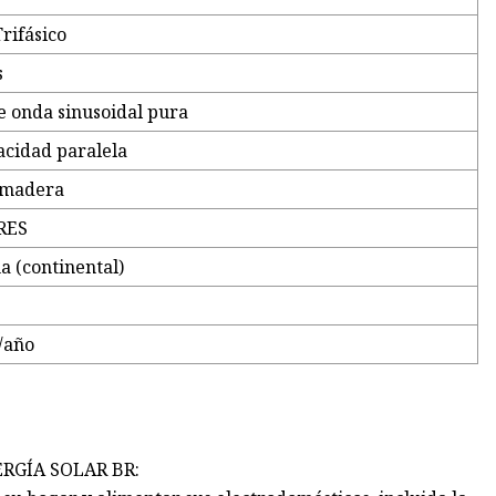
rifásico
s
e onda sinusoidal pura
acidad paralela
 madera
RES
a (continental)
/año
RGÍA SOLAR BR: