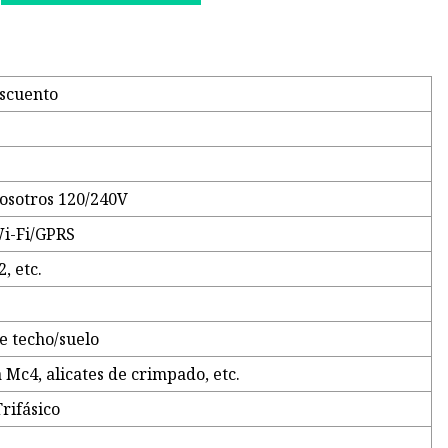
escuento
osotros 120/240V
Wi-Fi/GPRS
, etc.
de techo/suelo
 Mc4, alicates de crimpado, etc.
rifásico