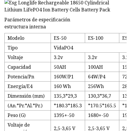
Parámetros de especificación
estructura interna
Modelo
ES-50
ES-100
ES-
Tipo
VidaPO4
Voltaje
3.2v
3.2v
3.2
Capacidad
50AH
100AH
15
Potencia/Pn
160W/P1
64W/P4
72W
Energía/E4
160 Wh
256Wh
28
Dimensión (mm)
135,3*29,3
130,3*36,7
130
(An.*Pr.*Al.*Pr.)
*180.3*185.3
*170.5*165.5
*19
Peso (G)
1395+-50
1680+-50
199
Voltaje de
2,5-3,65 V
2,5-3,65 V
2,5-