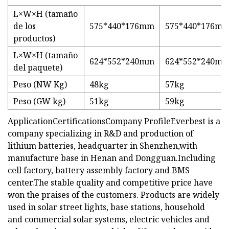
L×W×H (tamaño
de los
575*440*176mm
575*440*176m
productos)
L×W×H (tamaño
624*552*240mm
624*552*240m
del paquete)
Peso (NW Kg)
48kg
57kg
Peso (GW kg)
51kg
59kg
ApplicationCertificationsCompany ProfileEverbest is a
company specializing in R&D and production of
lithium batteries, headquarter in Shenzhen,with
manufacture base in Henan and Dongguan.Including
cell factory, battery assembly factory and BMS
center.The stable quality and competitive price have
won the praises of the customers. Products are widely
used in solar street lights, base stations, household
and commercial solar systems, electric vehicles and