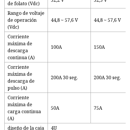
52,2 V
52,5 V
de folato (Vdc)
Rango de voltaje
de operación
44,8 ~ 57,6 V
44,8 ~ 57,6 V
(Vdc)
Corriente
máxima de
100A
150A
descarga
continua (A)
Corriente
máxima de
200A 30 seg.
200A 30 seg.
descarga de
pulso (A)
Corriente
máxima de
50A
75A
carga continua
(A)
diseño de la caja
4U