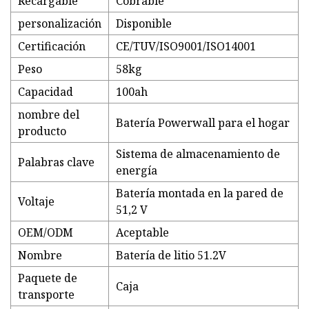
Recargable
Cobrable
personalización
Disponible
Certificación
CE/TUV/ISO9001/ISO14001
Peso
58kg
Capacidad
100ah
nombre del
Batería Powerwall para el hogar
producto
Sistema de almacenamiento de
Palabras clave
energía
Batería montada en la pared de
Voltaje
51,2 V
OEM/ODM
Aceptable
Nombre
Batería de litio 51.2V
Paquete de
Caja
transporte